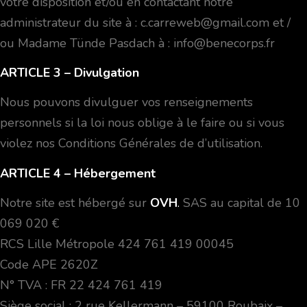
votre disposition et/ou en contactant notre
administrateur du site à : c.carreweb@gmail.com et /
ou Madame Tünde Pasdach à : info@benecorps.fr
ARTICLE 3
– Divulgation
Nous pouvons divulguer vos renseignements
personnels si la loi nous oblige à le faire ou si vous
violez nos Conditions Générales de d’utilisation.
ARTICLE 4
– Hébergement
Notre site est hébergé sur
OVH
.
SAS au capital de 10
069 020 €
RCS Lille Métropole 424 761 419 00045
Code APE 2620Z
N° TVA : FR 22 424 761 419
Siège social : 2 rue Kellermann – 59100 Roubaix –